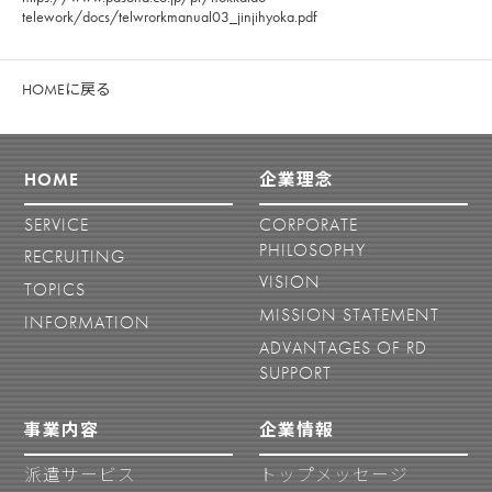
telework/docs/telwrorkmanual03_jinjihyoka.pdf
HOMEに戻る
HOME
企業理念
SERVICE
CORPORATE
PHILOSOPHY
RECRUITING
VISION
TOPICS
MISSION STATEMENT
INFORMATION
ADVANTAGES OF RD
SUPPORT
事業内容
企業情報
派遣サービス
トップメッセージ