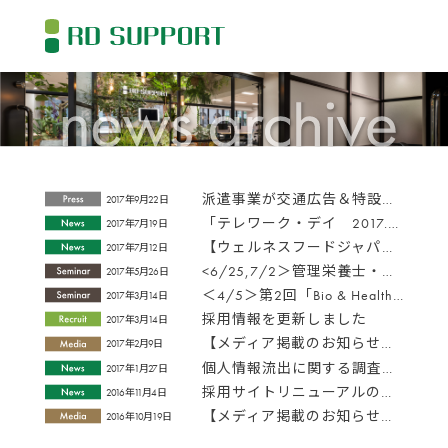
派遣事業が交通広告＆特設サイトを活用したクリエイティブキャンペーンを開始
2017年9月22日
「テレワーク・デイ 2017.7.24」に実施団体としてエントリーしました
2017年7月19日
【ウェルネスフードジャパン2017】開催のお知らせ
2017年7月12日
<6/25,7/2＞管理栄養士・栄養士向け「ITヘルスコーチング・ベーシック講座」開講のお知らせ
2017年5月26日
＜4/5＞第2回「Bio & Healthcare career +α」セミナー開催のお知らせ
2017年3月14日
採用情報を更新しました
2017年3月14日
【メディア掲載のお知らせ】月刊H&Bリテイルに弊社の管理栄養士活用記事が掲載されました
2017年2月9日
個人情報流出に関する調査結果（最終報告）
2017年1月27日
採用サイトリニューアルのお知らせ
2016年11月4日
【メディア掲載のお知らせ】日本食料新聞にてコラム連載がスタートしました
2016年10月19日