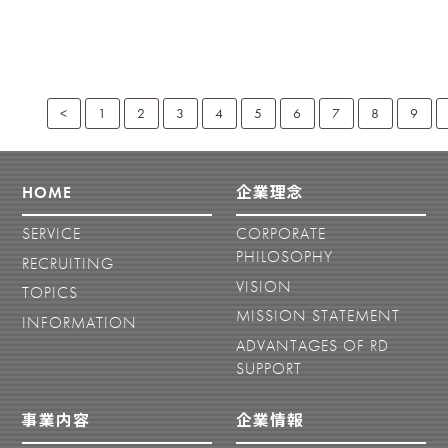
<
1
2
3
4
5
6
7
8
9
HOME
企業理念
SERVICE
CORPORATE
PHILOSOPHY
RECRUITING
VISION
TOPICS
MISSION STATEMENT
INFORMATION
ADVANTAGES OF RD
SUPPORT
事業内容
企業情報