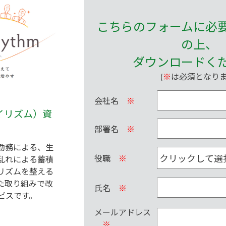
こちらのフォームに必
の上、
ダウンロードく
(
※
は必須となりま
会社名
※
（マイリズム）資
部署名
※
勤務による、生
役職
※
乱れによる蓄積
リズムを整える
た取り組みで改
氏名
※
ビスです。
メールアドレス
※