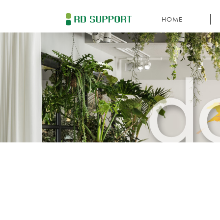
HOME
SERVICE
C
P
RECRUITING
V
TOPICS
INFORMATION