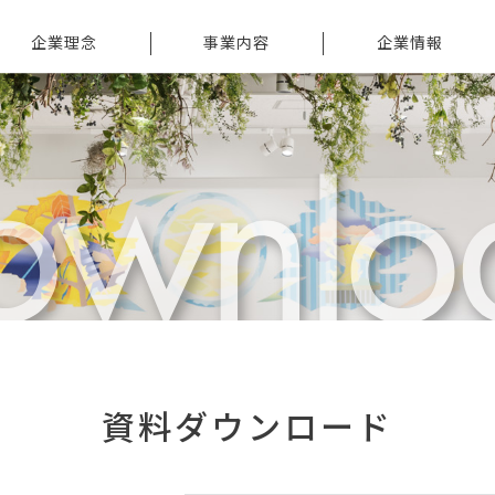
企業理念
事業内容
企業情報
ORPORATE
派遣サービス
トップメッセージ
HILOSOPHY
紹介サービス
会社情報
ISION
シェアリングサービス
沿革
食品・ヘルスケア製品の
役員情報
研究開発支援
アクセス
ヘルスケアサービス
支援
資料ダウンロード