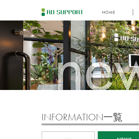
HOME
SERVICE
C
P
RECRUITING
V
TOPICS
INFORMATION
INFORMATION一覧