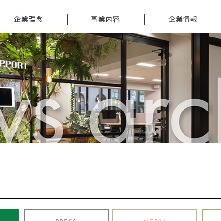
企業理念
事業内容
企業情報
ORPORATE
派遣サービス
トップメッセージ
HILOSOPHY
紹介サービス
会社情報
ISION
シェアリングサービス
沿革
食品・ヘルスケア製品の
役員情報
研究開発支援
アクセス
ヘルスケアサービス
支援