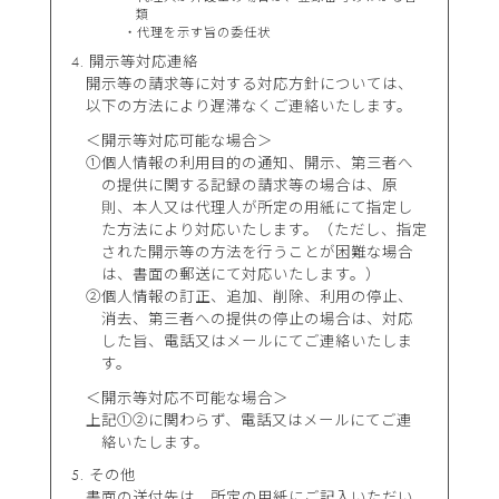
類
代理を示す旨の委任状
開示等対応連絡
開示等の請求等に対する対応方針については、
以下の方法により遅滞なくご連絡いたします。
＜開示等対応可能な場合＞
①個人情報の利用目的の通知、開示、第三者へ
の提供に関する記録の請求等の場合は、原
則、本人又は代理人が所定の用紙にて指定し
た方法により対応いたします。（ただし、指定
された開示等の方法を行うことが困難な場合
は、書面の郵送にて対応いたします。）
②個人情報の訂正、追加、削除、利用の停止、
消去、第三者への提供の停止の場合は、対応
した旨、電話又はメールにてご連絡いたしま
す。
＜開示等対応不可能な場合＞
上記①②に関わらず、電話又はメールにてご連
絡いたします。
その他
書面の送付先は、所定の用紙にご記入いただい