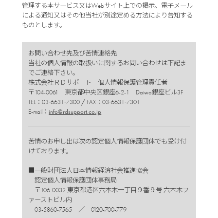
管理する本サービス又はWebサイト上での掲示、電子メール
による通知又はその他当社が別途定める方法により告知する
ものとします。
お問い合わせ先及び苦情連絡先
当社の個人情報の取扱いに関するお問い合わせは下記ま
でご連絡下さい。
株式会社ＲＤサポート 個人情報保護管理責任者
〒104-0061 東京都中央区銀座6-2-1 Daiwa銀座ビル3F
TEL：03-6631-7300
/
FAX：03-6631-7301
E-mail：
info@rdsupport.co.jp
苦情のお申し出は次の認定個人情報保護団体でも受け付
けております。
■一般財団法人日本情報経済社会推進協会
認定個人情報保護団体事務局
〒106-0032 東京都港区六本木一丁目９番９号 六本木フ
ァーストビル内
03-5860-7565 ／ 0120-700-779