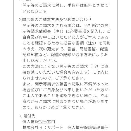
開示等のご請求に対し、手数料は無料とさせて
いただきます
開示等のご請求方法及びお問い合わせ
開示等のご請求をされる場合は、当社所定の開
示等請求依頼書（注1）に必要事項を記入し、ご
自身及びお申し出いただいた方がご本人である
ことを確認するために必要な書類（注2）を同封
のうえ、次の宛先まで、書留、簡易書留、配達
記録郵便など、配達の記録が残る方法によりお
申し込みください。
この方法によらない開示等のご請求（当社に直
接お越しいただいた場合も含みます）には応じ
られませんので、ご了承ください。
また、開示等請求依頼書の記載に不備があった
場合並びにご自身及びお申し出いただいた方が
ご本人であることを確認できない場合は、不本
意ながらご請求に対応できない場合があります
ので、あらかじめご了承ください。
送付先
個人情報担当窓口
株式会社ＲＤサポート 個人情報保護管理責任