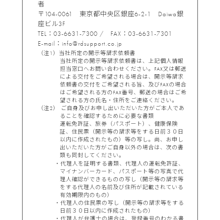
者
〒104-0061 東京都中央区銀座6-2-1 Daiwa銀
座ビル3F
TEL：03-6631-7300 / FAX：03-6631-7301
E-mail：info@rdsupport.co.jp
（注1）当社所定の開示等請求依頼書
当社所定の開示等請求依頼書は、上記個人情報
担当窓口へお問い合わせください。FAX又は郵送
による交付をご希望される場合は、開示等請求
依頼書の交付をご希望される旨、及びFAXの場合
はご希望される方のFAX番号、郵送の場合はご希
望される方の氏名・住所をご連絡ください。
（注2） ご自身及びお申し出いただいた方がご本人であ
ることを確認するために必要な書類
運転免許証、旅券（パスポート）、健康保険
証、住民票（開示等の請求等をする日前３０日
以内に作成されたもの）等の写し。尚、お申し
出いただいた方がご自身以外の場合は、次の書
類も同封してください。
代理人を証明する書類、代理人の運転免許証、
マイナンバーカード、パスポート等の写真で代
理人確認ができるものの写し（開示等の請求等
をする代理人の名前及び住所が記載されている
有効期限内のもの）
代理人の住民票の写し（開示等の請求等をする
日前３０日以内に作成されたもの）
代理人が弁護士の場合は、登録番号のわかる書