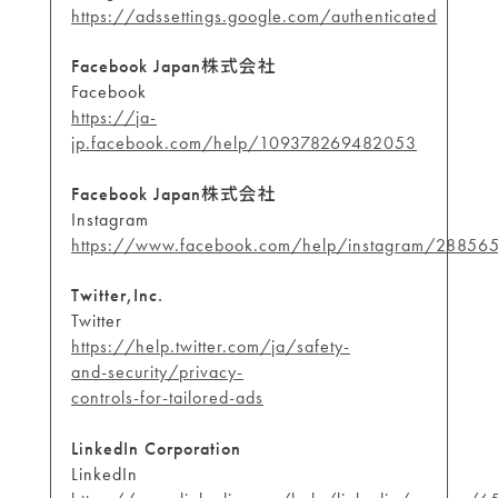
https://adssettings.google.com/authenticated
Facebook Japan株式会社
Facebook
https://ja-
jp.facebook.com/help/109378269482053
Facebook Japan株式会社
Instagram
https://www.facebook.com/help/instagram/28856
Twitter,Inc.
Twitter
https://help.twitter.com/ja/safety-
and-security/privacy-
controls-for-tailored-ads
LinkedIn Corporation
LinkedIn